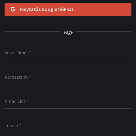
Folytatás Google fiókkal
vagy