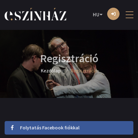
HU
Regisztráció
Kezdőlap
Regisztráció
Folytatás Facebook fiókkal