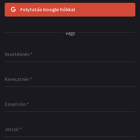
Folytatás Google fiókkal
vagy