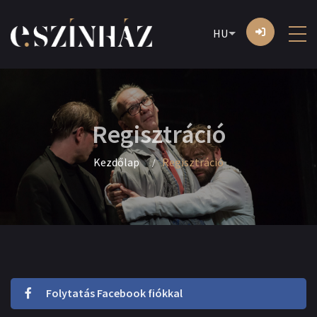
HU
Regisztráció
Kezdőlap
Regisztráció
Folytatás Facebook fiókkal