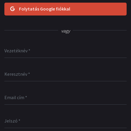
Folytatás Google fiókkal
vagy