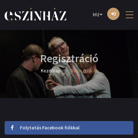
HU
Regisztráció
Kezdőlap
Regisztráció
Folytatás Facebook fiókkal