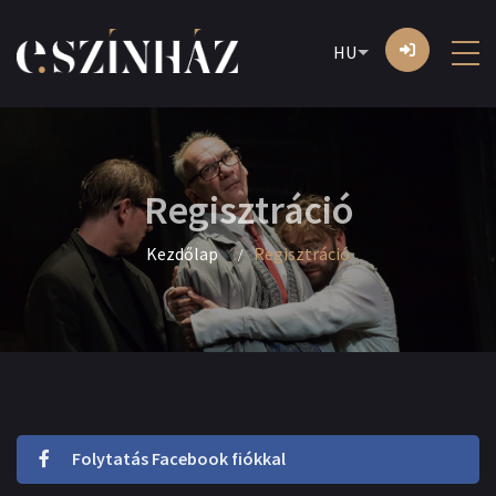
HU
Regisztráció
Kezdőlap
Regisztráció
Folytatás Facebook fiókkal