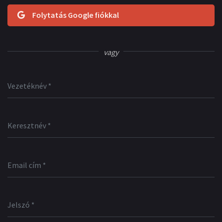
Folytatás Google fiókkal
vagy