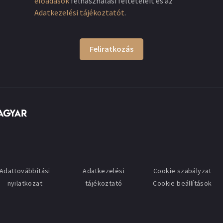
előadások
felhasználási feltételeit és az
Adatkezelési tájékoztatót
.
Feliratkozás
Adattovábbítási
Adatkezelési
Cookie szabályzat
nyilatkozat
tájékoztató
Cookie beállítások