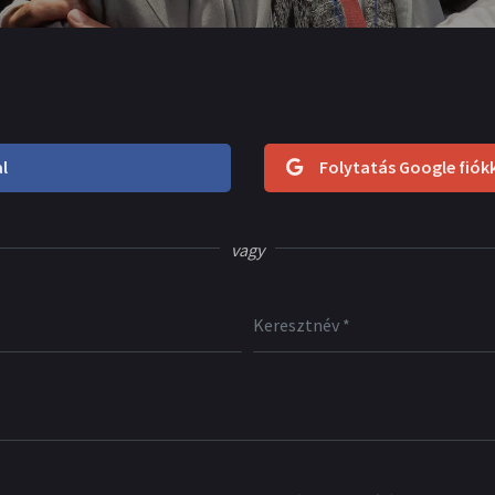
l
Folytatás Google fiók
vagy