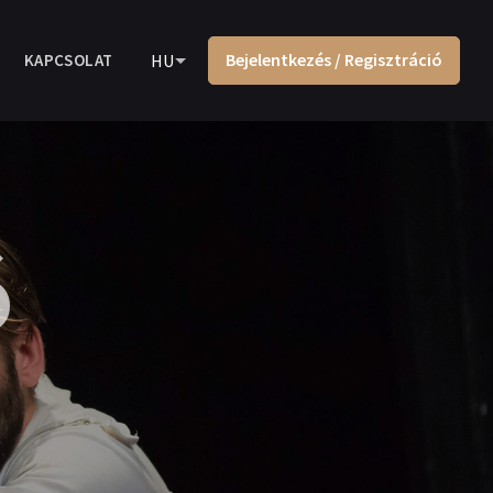
Bejelentkezés / Regisztráció
KAPCSOLAT
HU
ó