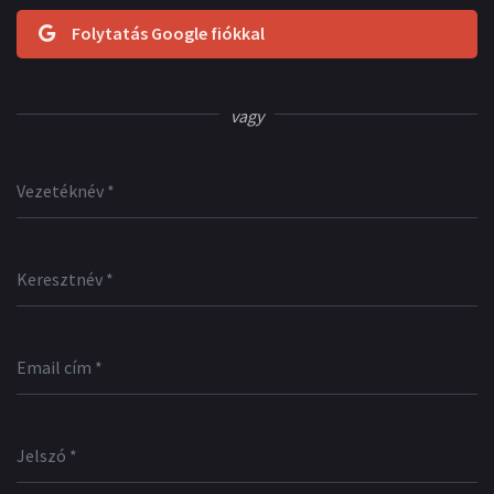
Folytatás Google fiókkal
vagy