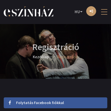
HU
Regisztráció
Kezdőlap
Regisztráció
Folytatás Facebook fiókkal