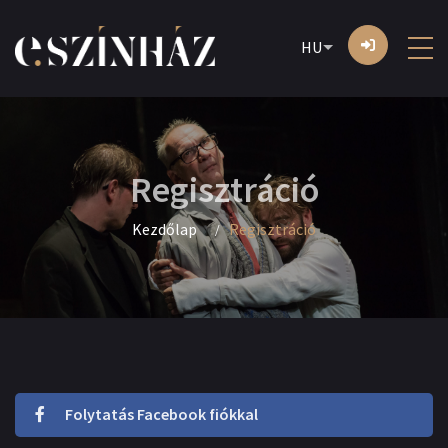
HU
Regisztráció
Kezdőlap
Regisztráció
Folytatás Facebook fiókkal