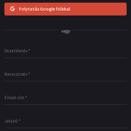
Folytatás Google fiókkal
vagy