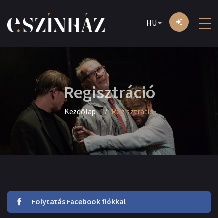
HU
Regisztráció
Kezdőlap
Regisztráció
Folytatás Facebook fiókkal