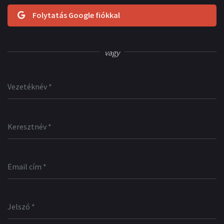
Folytatás Google fiókkal
vagy