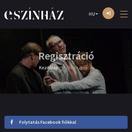
HU
Regisztráció
Kezdőlap
Regisztráció
Folytatás Facebook fiókkal