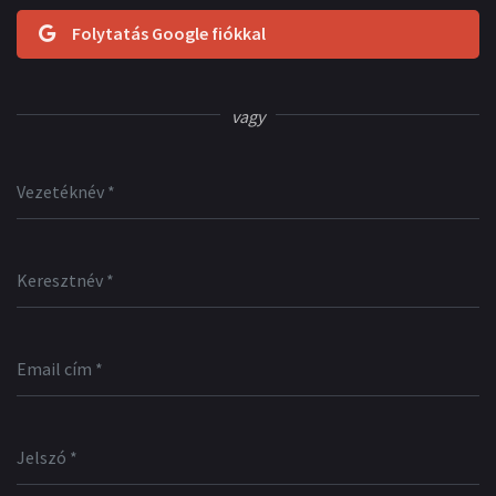
Folytatás Google fiókkal
vagy