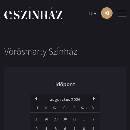
HU
Vörösmarty Színház
Időpont
augusztus 2026
H
K
Sze
Cs
P
Szo
V
27
28
29
30
31
1
2
3
4
5
6
7
8
9