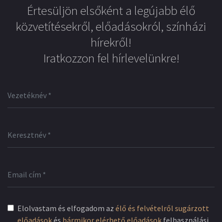
Értesüljön elsőként a legújabb élő
közvetítésekről, előadásokról, színházi
hírekről!
Iratkozzon fel hírlevelünkre!
Elolvastam és elfogadom az
élő és felvételről sugárzott
előadások
és
bármikor elérhető előadások
felhasználási