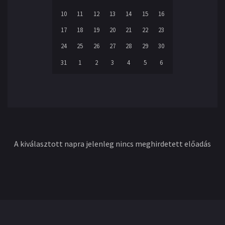
10
11
12
13
14
15
16
17
18
19
20
21
22
23
24
25
26
27
28
29
30
31
1
2
3
4
5
6
A kiválasztott napra jelenleg nincs meghirdetett előadás