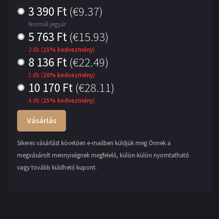
3 390
Ft
(
€9.37
)
Normál jegyár
5 763
Ft
(
€15.93
)
2 db (
15% kedvezmény
)
8 136
Ft
(
€22.49
)
3 db (
20% kedvezmény
)
10 170
Ft
(
€28.11
)
4 db (
25% kedvezmény
)
Vásárlás
Sikeres vásárlást követően e-mailben küldjük meg Önnek a
megvásárolt mennyiségnek megfelelő, külön-külön nyomtatható
vagy tovább küldhető kupont.