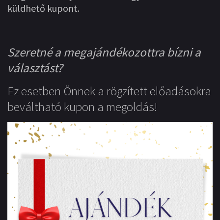
küldhető kupont.
Szeretné a megajándékozottra bízni a
választást?
Ez esetben Önnek a rögzített előadásokra
beváltható kupon a megoldás!