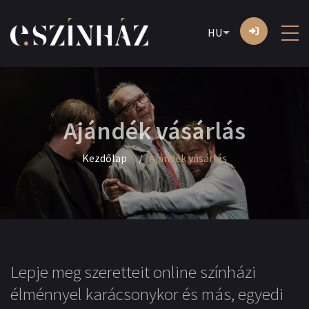
HU
Ajándék vásárlás
Kezdőlap
Ajándék vásárlás
Lepje meg szeretteit online színházi
élménnyel karácsonykor és más, egyedi