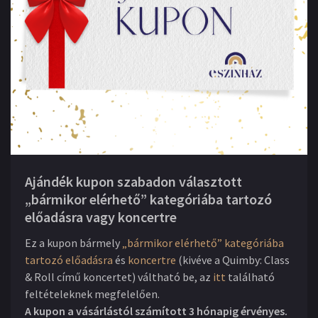
Ajándék kupon szabadon választott
„bármikor elérhető” kategóriába tartozó
előadásra vagy koncertre
Ez a kupon bármely
„bármikor elérhető” kategóriába
tartozó előadásra
és
koncertre
(kivéve a Quimby: Class
& Roll című koncertet) váltható be, az
itt
található
feltételeknek megfelelően.
A kupon a vásárlástól számított 3 hónapig érvényes.