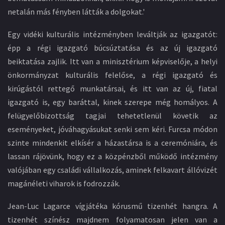
netalán más fényben látták a dolgokat.'
Egy vidéki kulturális intézményben leváltják az igazgatót:
épp a régi igazgató búcsúztatása és az új igazgató
beiktatása zajlik. Itt van a minisztérium képviselője, a helyi
önkormányzat kulturális felelőse, a régi igazgató és
kirúgástól rettegő munkatársai, és itt van az új, fiatal
igazgató is, egy baráttal, kinek szerepe még homályos. A
felügyelőbizottság tagjai tehetetlenül követik az
eseményeket, jóváhagyásukat senki sem kéri. Furcsa módon
szinte mindenkit elkísér a házastársa is a ceremóniára, és
lassan rájövünk, hogy ez a közpénzből működő intézmény
valójában egy családi vállalkozás, aminek felkavart állóvizét
magánéleti viharok is fodrozzák.
Jean-Luc Lagarce vígjátéka kórusmű tizenhét hangra. A
tizenhét színész majdnem folyamatosan jelen van a