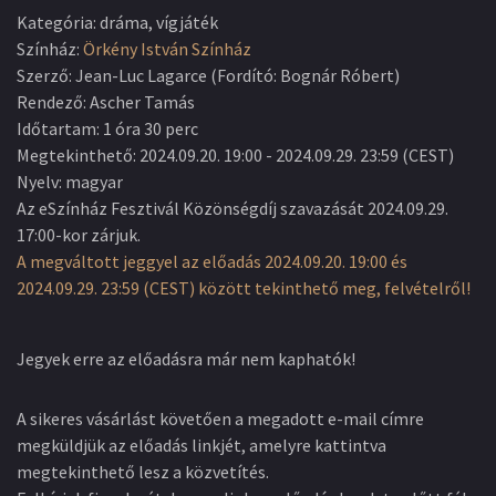
Kategória
:
dráma, vígjáték
Színház
:
Örkény István Színház
Szerző
:
Jean-Luc Lagarce (Fordító: Bognár Róbert)
Rendező
:
Ascher Tamás
Időtartam
:
1 óra 30 perc
Megtekinthető
:
2024.09.20. 19:00
-
2024.09.29. 23:59
(
CEST
)
Nyelv
:
magyar
Az eSzínház Fesztivál Közönségdíj szavazását 2024.09.29.
17:00-kor zárjuk.
A megváltott jeggyel az előadás 2024.09.20. 19:00 és
2024.09.29. 23:59 (CEST) között tekinthető meg, felvételről!
Jegyek erre az előadásra már nem kaphatók!
A sikeres vásárlást követően a megadott e-mail címre
megküldjük az előadás linkjét, amelyre kattintva
megtekinthető lesz a közvetítés.