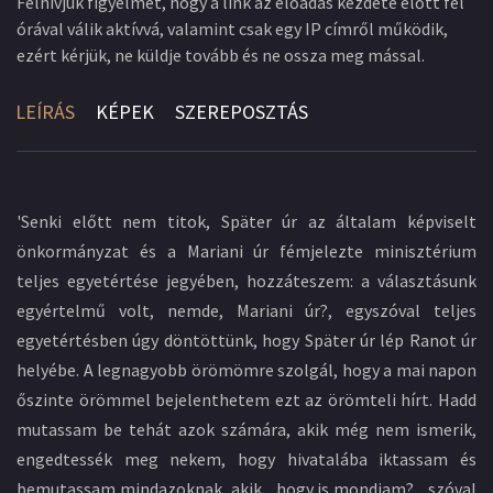
Felhívjuk figyelmét, hogy a link az előadás kezdete előtt fél
órával válik aktívvá, valamint csak egy IP címről működik,
ezért kérjük, ne küldje tovább és ne ossza meg mással.
LEÍRÁS
KÉPEK
SZEREPOSZTÁS
'Senki előtt nem titok, Später úr az általam képviselt
önkormányzat és a Mariani úr fémjelezte minisztérium
teljes egyetértése jegyében, hozzáteszem: a választásunk
egyértelmű volt, nemde, Mariani úr?, egyszóval teljes
egyetértésben úgy döntöttünk, hogy Später úr lép Ranot úr
helyébe. A legnagyobb örömömre szolgál, hogy a mai napon
őszinte örömmel bejelenthetem ezt az örömteli hírt. Hadd
mutassam be tehát azok számára, akik még nem ismerik,
engedtessék meg nekem, hogy hivatalába iktassam és
bemutassam mindazoknak, akik... hogy is mondjam?... szóval