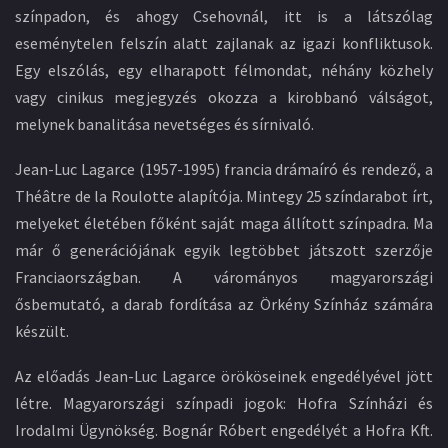
színpadon, és ahogy Csehovnál, itt is a látszólag
eseménytelen felszín alatt zajlanak az igazi konfliktusok.
Egy elszólás, egy elharapott félmondat, néhány közhely
vagy cinikus megjegyzés okozza a kirobbanó válságot,
melynek banalitása nevetséges és sírnivaló.
Jean-Luc Lagarce (1957-1995) francia drámaíró és rendező, a
Théâtre de la Roulotte alapítója. Mintegy 25 színdarabot írt,
melyeket életében főként saját maga állított színpadra. Ma
már ő generációjának egyik legtöbbet játszott szerzője
Franciaországban. A várományos magyarországi
ősbemutató, a darab fordítása az Örkény Színház számára
készült.
Az előadás Jean-Luc Lagarce örököseinek engedélyével jött
létre. Magyarországi színpadi jogok: Hofra Színházi és
Irodalmi Ügynökség. Bognár Róbert engedélyét a Hofra Kft.