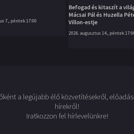
Befogad és kitaszít a vilá
Mácsai Pál és Huzella Pét
s 7., péntek 17:00
Villon-estje
2026. augusztus 14., péntek 17:0
őként a legújabb élő közvetítésekről, előadás
hírekről!
Iratkozzon fel hírlevelünkre!