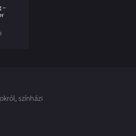
g –
er
0
okról, színházi