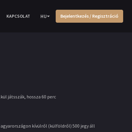
Bejelentkezés / Regisztráció
KAPCSOLAT
HU
kül játsszák, hossza 60 perc
gyarországon kívülről (külföldről) 500 jegy áll