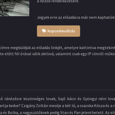
a nézők rendelkezésére.
Jegyek erre az előadásra már nem kaphatók
Kuponbeváltás
címre megküldjük az előadás linkjét, amelyre kattintva megtekint
te előtt fél órával válik aktívvá, valamint csak egy IP címről műkö
ő ránézésre közönséges lovak, Sajó bácsi és Gyöngyi néni lova
tartja kedve? Czigány Zoltán meséje a két ló, a csacska Kósza és 
a és Bolka, a nagyszülőknek pedig Stan és Pan jelenthetett. Az el