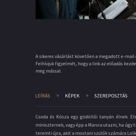
A sikeres vásárlást követően a megadott e-mail 
Felhívjuk figyelmét, hogy a link az előadás kezde
meg mással.
LEÍRÁS
KÉPEK
SZEREPOSZTÁS
Csoda és Kósza egy gödöllői tanyán élnek. Els
miniszternek, vagy épp a Marsra utazni, ha úgy 
teremti újra, akit a mostani szülők számára Lolk