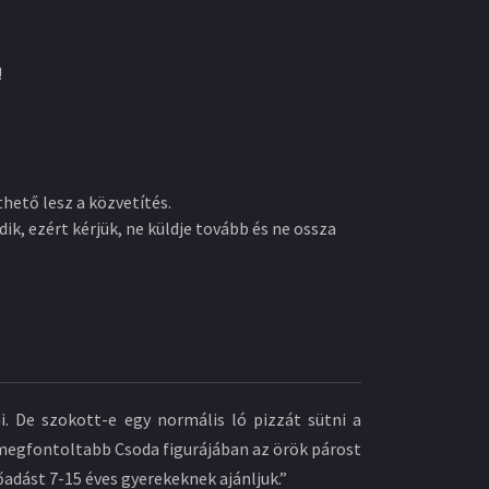
!
hető lesz a közvetítés.
dik, ezért kérjük, ne küldje tovább és ne ossza
i. De szokott-e egy normális ló pizzát sütni a
a megfontoltabb Csoda figurájában az örök párost
őadást 7-15 éves gyerekeknek ajánljuk.”