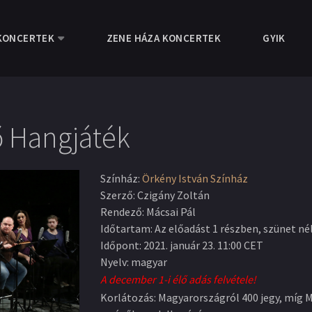
KONCERTEK
ZENE HÁZA KONCERTEK
GYIK
ő Hangjáték
Színház
:
Örkény István Színház
Szerző
:
Czigány Zoltán
Rendező
:
Mácsai Pál
Időtartam
:
Az előadást 1 részben, szünet nél
Időpont
:
2021. január 23. 11:00 CET
Nyelv
:
magyar
A december 1-i élő adás felvétele!
Korlátozás: Magyarországról 400 jegy, míg Ma