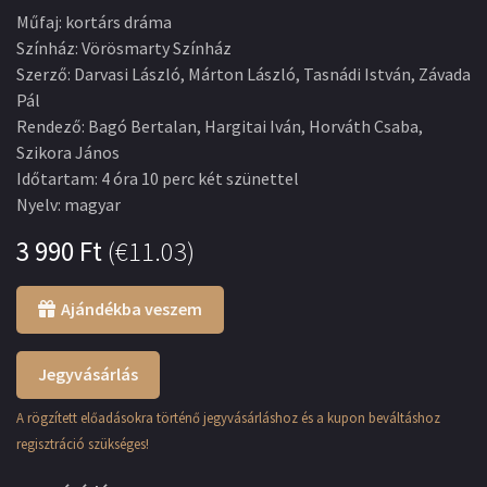
Műfaj
:
kortárs dráma
Színház
:
Vörösmarty Színház
Szerző
:
Darvasi László, Márton László, Tasnádi István, Závada
Pál
Rendező
:
Bagó Bertalan, Hargitai Iván, Horváth Csaba,
Szikora János
Időtartam
:
4 óra 10 perc két szünettel
Nyelv
:
magyar
3 990
Ft
(
€11.03
)
Ajándékba veszem
Jegyvásárlás
A rögzített előadásokra történő jegyvásárláshoz és a kupon beváltáshoz
regisztráció szükséges!