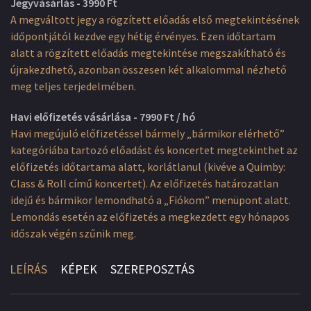
Jegyvásárlás - 3990 Ft
A megváltott jegy a rögzített előadás első megtekintésének
időpontjától kezdve egy hétig érvényes. Ezen időtartam
alatt a rögzített előadás megtekintése megszakítható és
újrakezdhető, azonban összesen két alkalommal nézhető
meg teljes terjedelmében.
Havi előfizetés vásárlása - 7990 Ft / hó
Havi megújuló előfizetéssel bármely „bármikor elérhető”
kategóriába tartozó előadást és koncertet megtekinthet az
előfizetés időtartama alatt, korlátlanul (kivéve a Quimby:
Class & Roll című koncertet). Az előfizetés határozatlan
idejű és bármikor lemondható a „Fiókom” menüpont alatt.
Lemondás esetén az előfizetés a megkezdett egy hónapos
időszak végén szűnik meg.
LEÍRÁS
KÉPEK
SZEREPOSZTÁS