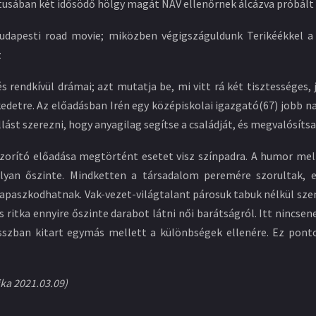
tusában két idősödő hölgy magát NAV ellenőrnek álcázva próbált 
 budapesti road movie; miközben végigszáguldunk Terikéékkel
z
s rendkívül drámai; azt mutatja be, mi vitt rá két tisztességes
edetre. Az előadásban Irén egy középiskolai igazgató(67) jobb n
lást szerezni, hogy anyagilag segítse a családját, és megvalósít
szorító előadása megtörtént esetet visz színpadra. A humor me
lyan őszinte. Mindketten a társadalom peremére szorultak, 
apaszkodhatnak. Vak-vezet-világtalant párosuk tabuk nélkül szem
ritka ennyire őszinte darabot látni női barátságról. Itt nincse
osszban kitart egymás mellett a különbségek ellenére. Ez pon
ika 2021.03.09)