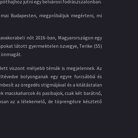
póthajhoz jutni egy belvárosi fodrászszalonban.
 a mai Budapesten, megpróbáljuk megérteni, mi
, javakorabeli nőt 2016-ban, Magyarországon egy
apokat látott gyermektelen özvegye, Terike (55)
sa önmagát.
llett viszont mélyebb témák is megjelennek. Az
eltévedve bolyonganak egy egyre furcsábbá és
besít az öregedés stigmájával és a kilátástalan
nek macskaharcok és pasibajok, csak két barátnő,
tosan az a lélekemelő, de töprengésre késztető