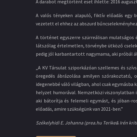
A darabot megtörtént eset ihlette: 2016 augusz
A valós tényeken alapuló, fiktív előadás egy
vezetett el ehhez az abszurd bűncselekményhe
A történet egyszerre szürreálisan mulatságos é
látszólag értelmetlen, törvénybe ütköző cselek
pedig jól karbantartott nagymama, aki próbál ál
„A KV Társulat sziporkázóan szellemes és szív
öregedés ábrázolása amilyen szórakoztató, o
idegenebbé váló világban, ahol csak egymásba k
helyzet humorával. Nemzetközi viszonylatban is 
aki bátorítja és felemeli egymást, és jóban-r
előadás, amire szükségünk van 2021-ben.”
Székelyhidi E. Johanna (prea.hu Terike& Irén krit