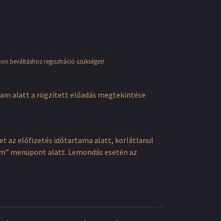
pon beváltáshoz regisztráció szükséges!
tam alatt a rögzített előadás megtekintése
 az előfizetés időtartama alatt, korlátlanul
ókom” menüpont alatt. Lemondás esetén az