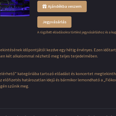
Ajándékba veszem
Jegyvásárlás
A rögzített előadásokra történő jegyvásárláshoz és a ku
tekintésének időpontjától kezdve egy hétig érvényes. Ezen időtar
sen két alkalommal nézhető meg teljes terjedelmében.
elérhető” kategóriába tartozó előadást és koncertet megtekinthet
. Az előfizetés határozatlan idejű és bármikor lemondható a „Fi
égén szűnik meg.