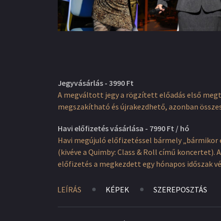
Jegyvásárlás - 3990 Ft
A megváltott jegy a rögzített előadás első meg
megszakítható és újrakezdhető, azonban össze
Havi előfizetés vásárlása - 7990 Ft / hó
Havi megújuló előfizetéssel bármely „bármikor 
(kivéve a Quimby: Class & Roll című koncertet)
előfizetés a megkezdett egy hónapos időszak v
LEÍRÁS
KÉPEK
SZEREPOSZTÁS