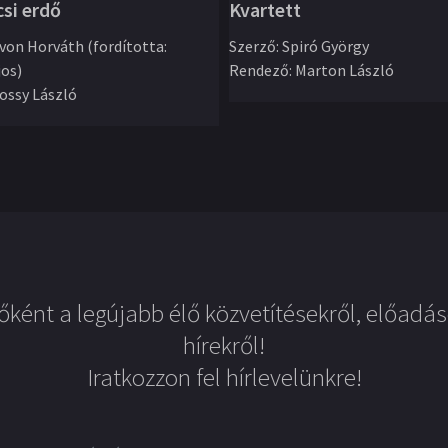
csi erdő
Kvartett
von Horváth (fordította:
Szerző
:
Spiró György
jos)
Rendező
:
Marton László
ossy László
őként a legújabb élő közvetítésekről, előadás
hírekről!
Iratkozzon fel hírlevelünkre!