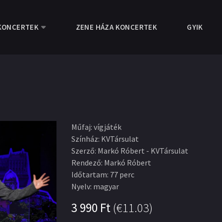
KONCERTEK
ZENE HÁZA KONCERTEK
GYIK
Műfaj
:
vígjáték
Színház
:
KVTársulat
Szerző
:
Markó Róbert - KVTársulat
Rendező
:
Markó Róbert
Időtartam
:
77 perc
Nyelv
:
magyar
3 990
Ft
(
€11.03
)