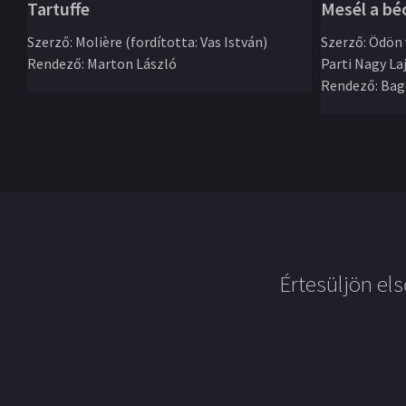
Mesél a bé
Tartuffe
Szerző
:
Ödön 
Szerző
:
Molière (fordította: Vas István)
Parti Nagy La
Rendező
:
Marton László
Rendező
:
Bag
Értesüljön els