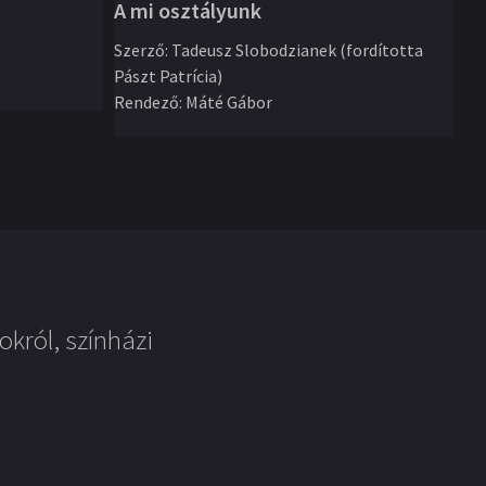
A mi osztályunk
Iv
Szerző
:
Tadeusz Slobodzianek (fordította
Pászt Patrícia)
Sz
Rendező
:
Máté Gábor
ÁT
Re
okról, színházi