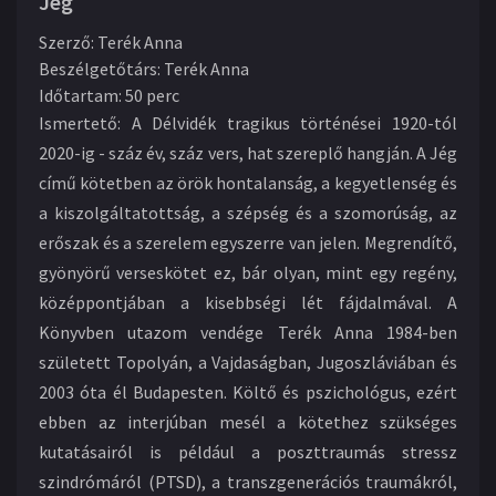
Jég
Szerző
:
Terék Anna
Beszélgetőtárs
:
Terék Anna
Időtartam
:
50 perc
Ismertető:
A Délvidék tragikus történései 1920-tól
2020-ig - száz év, száz vers, hat szereplő hangján. A Jég
című kötetben az örök hontalanság, a kegyetlenség és
a kiszolgáltatottság, a szépség és a szomorúság, az
erőszak és a szerelem egyszerre van jelen. Megrendítő,
gyönyörű verseskötet ez, bár olyan, mint egy regény,
középpontjában a kisebbségi lét fájdalmával. A
Könyvben utazom vendége Terék Anna 1984-ben
született Topolyán, a Vajdaságban, Jugoszláviában és
2003 óta él Budapesten. Költő és pszichológus, ezért
ebben az interjúban mesél a kötethez szükséges
kutatásairól is például a poszttraumás stressz
szindrómáról (PTSD), a transzgenerációs traumákról,