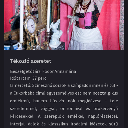
Tékozló szeretet
Beszélgetőtárs
:
Fodor Annamária
Időtartam
:
37 perc
Ismertető:
Színésznő sorsok a színpadon innen és túl -
a Cukorbaba című egyszemélyes est nem nosztalgikus
emlékmű, hanem hús-vér nők megidézése – tele
szerelemmel, vággyal, öniróniával és örökérvényű
kérdésekkel. A szereplők emlékei, naplórészletei,
interjúi, dalok és klasszikus irodalmi idézetek sűrű