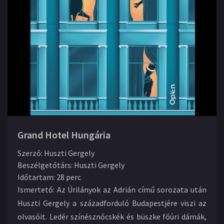
Grand Hotel Hungária
Szerző
:
Huszti Gergely
Beszélgetőtárs
:
Huszti Gergely
Időtartam
:
28 perc
Ismertető:
Az Úrilányok az Adrián című sorozata után
Huszti Gergely a századforduló Budapestjére viszi az
olvasóit. Ledér színésznőcskék és büszke főúri dámák,