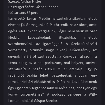
Szerző
:
Arthur Miller
Beszélgetőtárs
:
Gáspár Sándor
Időtartam
:
32 perc
Ismertető:
Leírás: Meddig hajszoljuk a sikert, mielőtt
elveszítjük önmagunkat? Mi történik, ha az álom, amit
egész életünkben kergetünk, végül nem válik valóra?
Meddig kapaszkodunk illúziókba, mielőtt
szembenézünk az igazsággal? A Székesfehérvári
Vörösmarty Színház nagy sikerű előadásáról, Az
ügynök haláláról szól ezúttal a Könyvben utazom, a
téma pedig az a sok párhuzam, mai helyzet, amivel
szembesíti a nézőt Arthur Miller drámája. Egy jó
regényről órákig lehet beszélgetni, ahogyan egy
remek színházi előadásról is. Miért ne közelíthetnénk
úgy egy darab legfontosabb kérdéseihez, ahogyan egy
könyv történetéhez? A podcast vendége a Willy
Lomant alakító Gáspár Sándor.