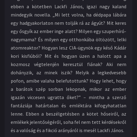
ebben a kötetben Lackfi János, igazi nagy kaland
mindegyik novella. „Mi lett volna, ha dédpapa lábára
egy hadgyakorlaton nem tolják rá az ágyút? Mit keres
egy ősgyík az ember inge alatt? Milyen egy szuperhíró-
nagymama? És milyen egy otthonkába öltözött, lelki
atomreaktor? Hogyan lesz CIA-ügynök egy késő Kádár
kori kisfiúból? Mit és hogyan üzen a halott apa a
kozmosz végtelenjén keresztül fiának? Aki nem
dohányzik, az minek iszik? Melyik a legkedvesebb
pofon, amibe valaha belefutottunk? Hogy lehet, hogy
a barátok szép sorban lekopnak, mikor az ember
igazán viccesen ugratta őket?” – mintha a szerző
fantáziája határtalan és emléktára kifogyhatatlan
lenne. Ebben a beszélgetésben a kötet hőseiről, az
emlékek jelentőségéről, soha fel nem tett kérdésekről
és a valóság és a fikció arányáról is mesél Lackfi János.