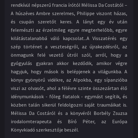
rendkívül népszerű francia írótól Mélissa Da Costától –
A húszéves Ambre szerelmes, Philippe viszont házas,
és csupán szeretőt keres. A lányt egy év után
felemészti az érzelmileg egyre megterhelőbb, egyre
kilátástalanabbá váló kapcsolat...
A Visszatérés egy
szép történet a veszteségről, az újrakezdésről, az
önmagunk felé vezető útról szól, arról, hogy a
gyógyulás gyakran akkor kezdődik, amikor végre
hagyjuk, hogy mások is belépjenek a világunkba. A
könyv gyönyörű vidékre, az Alpokba, egy sípanzióba
viszi az olvasót, ahol a félévre szinte összezártan élő
idénymunkások - főleg fiatalok - egymást segítik, és
közben talán sikerül feldolgozni saját traumáikat is.
Mélissa Da Costáról és a könyvéről Borbély Zsuzsa
irodalomterapeuta és Bíró Péter, az Európa
Könyvkiadó szerkesztője beszél.