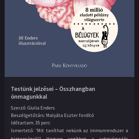
Testünk jelzései – Összhangban
önmagunkkal
Szerző
:
Giulia Enders
Beszélgetőtárs
:
Malyáta Eszter fordító
Időtartam
:
35 perc
Ismertető:
'Mit taníthat nekünk az immunrendszer a
biztonságról? Hogyan segíthet a sebgyógyulás