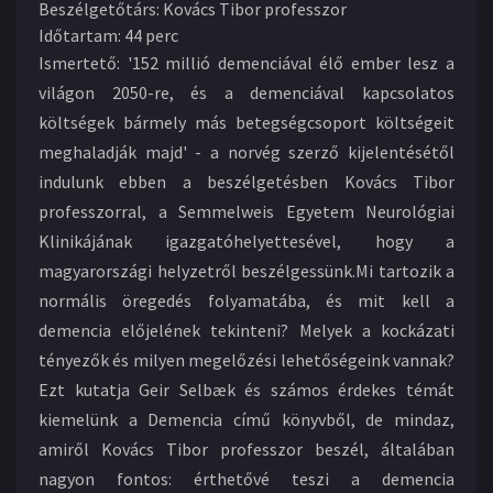
Beszélgetőtárs
:
Kovács Tibor professzor
Időtartam
:
44 perc
Ismertető:
'152 millió demenciával élő ember lesz a
világon 2050-re, és a demenciával kapcsolatos
költségek bármely más betegségcsoport költségeit
meghaladják majd' - a norvég szerző kijelentésétől
indulunk ebben a beszélgetésben Kovács Tibor
professzorral, a Semmelweis Egyetem Neurológiai
Klinikájának igazgatóhelyettesével, hogy a
magyarországi helyzetről beszélgessünk.
Mi tartozik a
normális öregedés folyamatába, és mit kell a
demencia előjelének tekinteni? Melyek a kockázati
tényezők és milyen megelőzési lehetőségeink vannak?
Ezt kutatja Geir Selbæk és számos érdekes témát
kiemelünk a Demencia című könyvből, de mindaz,
amiről Kovács Tibor professzor beszél, általában
nagyon fontos: érthetővé teszi a demencia