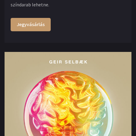
színdarab lehetne.
Jegyvásárlás