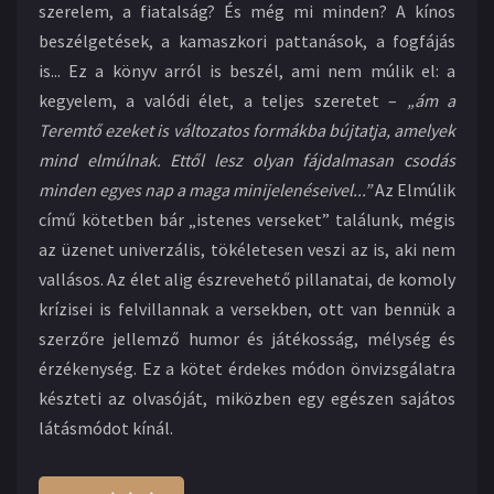
szerelem, a fiatalság? És még mi minden? A kínos
beszélgetések, a kamaszkori pattanások, a fogfájás
is... Ez a könyv arról is beszél, ami nem múlik el: a
kegyelem, a valódi élet, a teljes szeretet –
„ám a
Teremtő ezeket is változatos formákba bújtatja, amelyek
mind elmúlnak. Ettől lesz olyan fájdalmasan csodás
minden egyes nap a maga minijelenéseivel...”
Az Elmúlik
című kötetben bár „istenes verseket” találunk, mégis
az üzenet univerzális, tökéletesen veszi az is, aki nem
vallásos. Az élet alig észrevehető pillanatai, de komoly
krízisei is felvillannak a versekben, ott van bennük a
szerzőre jellemző humor és játékosság, mélység és
érzékenység. Ez a kötet érdekes módon önvizsgálatra
készteti az olvasóját, miközben egy egészen sajátos
látásmódot kínál.