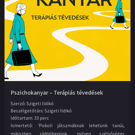
Pszichokanyar – Terápiás tévedések
Szerző
:
Szigeti Ildikó
Beszélgetőtárs
:
Szigeti Ildikó
Időtartam
:
33 perc
Ismertető:
'Pokoli játszmáknak lehetünk tanúi,
miközben rádöbbenünk, milyen szélsőséges