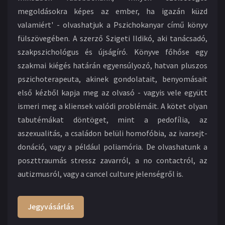
megoldásokra képes az ember, ha igazán küzd
valamiért' - olvashatjuk a Pszichokanyar című könyv
fülszövegében. A szerző Szigeti Ildikó, aki tanácsadó,
szakpszichológus és újságíró. Könyve főhőse egy
szakmai kiégés határán egyensúlyozó, hatvan pluszos
pszichoterapeuta, akinek gondolatait, benyomásait
első kézből kapja meg az olvasó - vagyis vele együtt
ismeri meg a kliensek valódi problémáit. A kötet olyan
tabutémákat döntöget, mint a pedofília, az
aszexualitás, a családon belüli homofóbia, az ivarsejt-
donáció, vagy a például poliamória. De olvashatunk a
poszttraumás stressz zavarról, a no contactról, az
autizmusról, vagy a cancel culture jelenségről is.
Jegyvásárlás