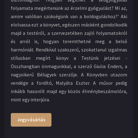
folyamata megértenünk az érzelmi gyógyulást? Mi az,
amire valóban szükségünk van a boldoguláshoz?' Aki
elolvassa ezt a könyvet, egészen másként gondolkodik
majd a testéről, a szervezetében zajló folyamatokról
és arról is, hogyan teremthetné meg a belső
harmóniát. Rendkívül szakszerű, szokatlanul izgalmas
stílusban megírt könyv a Testünk jelzései -
Összhangban önmagunkkal, a szerző Giulia Enders, a
nagysikerű Bélügyek szerzője. A Könyvben utazom
vendége a fordító, Malyáta Eszter. A műsor pedig
inkább hasonlít majd egy közös élménybeszámolóra,
mint egy interjúra.
Jegyvásárlás