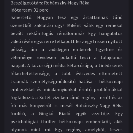
Beszélgetőtárs
:
Rohánszky-Nagy Réka
Időtartam
:
31 perc
Ismertető:
Hogyan lesz egy ártatlannak tűnő
üzenetből zaklatási ügy? Miként válik egy remekül
bevált reklámfogás rémálommá? Egy hangulatos
videó révén egyszerre felkapott lesz egy frissen nyitott
pékség, ám a vadidegen emberek figyelme és
véleménye rövidesen pokollá teszi a tulajdonos
napjait. A közösségi média kétarcúsága, a tinédzserek
fékezhetetlensége, a több évtizedes eltemetett
traumák személyiségmódosító hatása - hétköznapi
emberekkel és mindannyiunkat érintő problémákkal
foglalkozik a Sötét vizeken című regény - erről és az
író más könyveiről is mesél Rohánszky-Nagy Réka
fordító, a Gingkó Kiadó egyik vezetője. Egy
pszichológiai thriller hétköznapi emberekről, akik
olyanok mint mi. Egy regény, amelyből, feszes