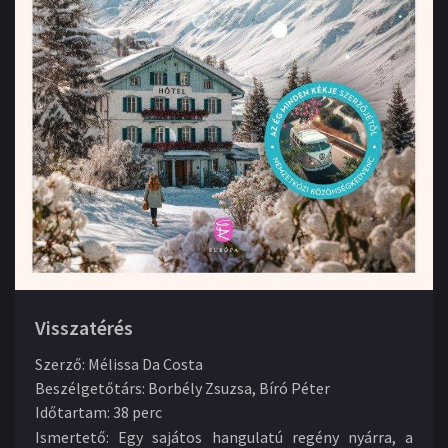
Visszatérés
Szerző
:
Mélissa Da Costa
Beszélgetőtárs
:
Borbély Zsuzsa, Bíró Péter
Időtartam
:
38 perc
Ismertető:
Egy sajátos hangulatú regény nyárra, a