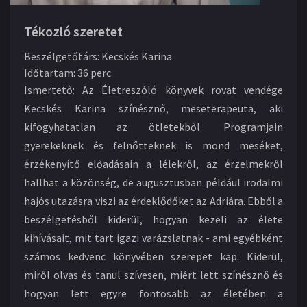
Tékozló szeretet
Beszélgetőtárs
:
Kecskés Karina
Időtartam
:
36 perc
Ismertető:
Az Életreszóló könyvek rovat vendége
Kecskés Karina színésznő, meseterapeuta, aki
kifogyhatatlan az ötletekből. Programjain
gyerekeknek és felnőtteknek is mond meséket,
érzékenyítő előadásain a lélekről, az érzelmekről
hallhat a közönség, de augusztusban például irodalmi
hajós utazásra viszi az érdeklődőket az Adriára. Ebből a
beszélgetésből kiderül, hogyan kezeli az élete
kihívásait, mit tart igazi varázslatnak - ami egyébként
számos kedvenc könyvében szerepet kap. Kiderül,
miről olvas és tanul szívesen, miért lett színésznő és
hogyan lett egyre fontosabb az életében a