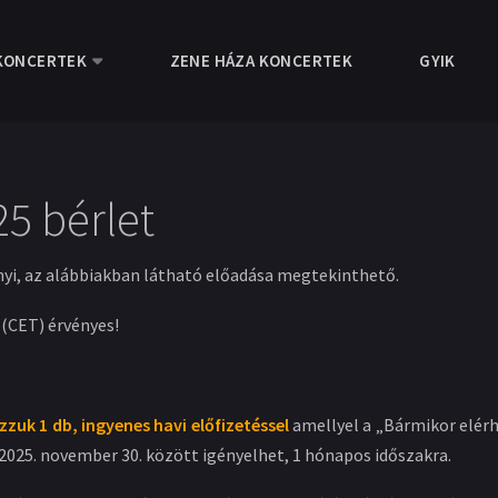
KONCERTEK
ZENE HÁZA KONCERTEK
GYIK
25 bérlet
nyi, az alábbiakban látható előadása megtekinthető.
g (CET) érvényes!
zuk 1 db, ingyenes havi előfizetéssel
amellyel a „Bármikor elérh
2025. november 30. között igényelhet, 1 hónapos időszakra.