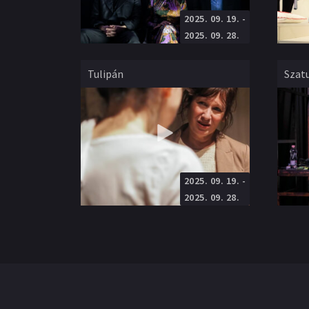
2025. 09. 19.
-
Radnóti Miklós Színház
Próza
Próza
Rendező
:
Nagy Péter István
Rendező
2025. 09. 28.
Tulipán
Szat
2025. 09. 19.
-
KVTársulat
Ifjúsági
Próza
Rendező
:
Csábi Anna
Rendező
2025. 09. 28.