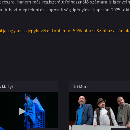
t részre, hanem más regisztrált felhasználó számára is igény
a. A havi megtekintési jogosultság igénylése kapcsán 2025. o
tja, ugyanis a jegybevétel több mint 50%-át az eSzínház a társul
s Matyi
Úri Muri