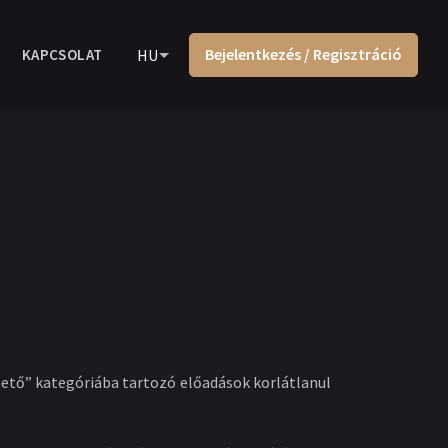
Bejelentkezés / Regisztráció
KAPCSOLAT
HU
ető” kategóriába tartozó előadások korlátlanul