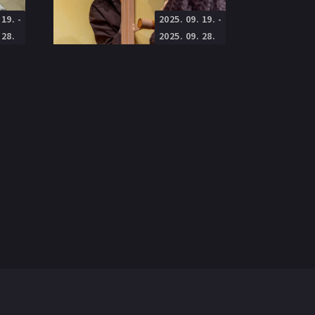
 19.
-
2025. 09. 19.
-
Weöres Sándor Színház
Próza
Rendező
:
Göttinger Pál
 28.
2025. 09. 28.