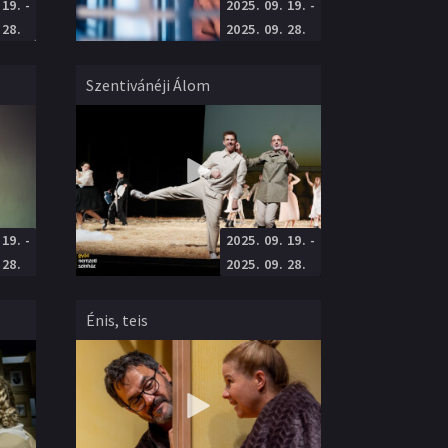
 19.
-
2025. 09. 19.
-
Vígszínház
Próza
Rendező
:
Valló Péter
 28.
2025. 09. 28.
Szentivánéji Álom
 19.
-
2025. 09. 19.
-
Győri Nemzeti Színház
Próza
Rendező
:
Ilja Bocsarnikovsz
 28.
2025. 09. 28.
Énis, teis