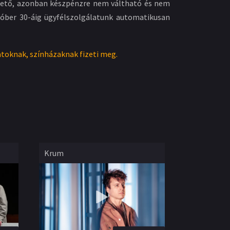
elhető, azonban készpénzre nem váltható és nem
któber 30-áig ügyfélszolgálatunk automatikusan
atoknak, színházaknak fizeti meg.
Krum