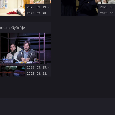
2025. 09. 19.
-
2025. 09.
Katona József Színház
Ciróka Bábszínház
Próza
:
Máté Gábor
Rendező
:
Szikszai Rémusz
2025. 09. 28.
2025. 09.
urnusz Gyűrűje
2025. 09. 19.
-
Örkény István Színház
:
Kárpáti Péter
2025. 09. 28.