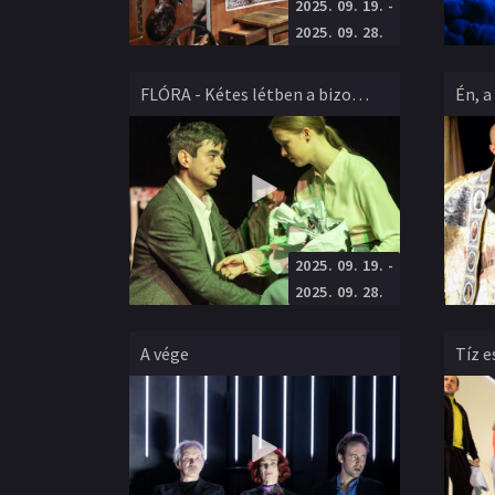
2025. 09. 19.
-
Soltis Lajos Színház
Ifjúsági
Ifjúság
Rendező
:
Ecsedi Csenge Berta
Rendező
2025. 09. 28.
FLÓRA - Kétes létben a bizonyosság
Én, a
2025. 09. 19.
-
Weöres Sándor Színház
Ifjúsági
Ifjúság
Rendező
:
Sipos László Márk
Rendező
2025. 09. 28.
A vége
Tíz 