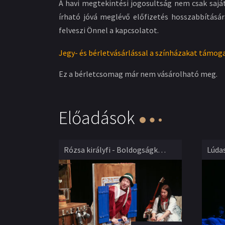
A havi megtekintési jogosultság nem csak sajá
írható jóvá meglévő előfizetés hosszabbításár
felveszi Önnel a kapcsolatot.
Jegy- és bérletvásárlással a színházakat támoga
Ez a bérletcsomag már nem vásárolható meg.
Előadások
Rózsa királyfi - Boldogságkeresők
Lúda