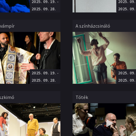
2025. 09. 19.
-
2025. 09.
Ciróka Bábszínház
Vörösmarty Színház
i
Próza
:
Vidovszky György
Rendező
:
Horváth Csaba
2025. 09. 28.
2025. 09.
 vámpír
A színházcsináló
2025. 09. 19.
-
2025. 09.
Mesebolt Bábszínház – Kőszegi Várszínház
KVTársulat
i
Próza
:
Fábián Péter
Rendező
:
Urbanovits Krisztina
2025. 09. 28.
2025. 09.
eszkimó
Tóték